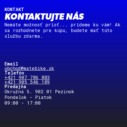
KONTAKT
KONTAKTUJTE NÁS
Nemáte možnosť prísť... prídeme ku vám! Ak
sa rozhodnete pre kúpu, budete mať túto
službu zdarma.
Email
obchod@matebike.sk
Telefón
+421 907 786 883
+421 905 546 189
Predajňa
Okružná 5. 902 01 Pezinok
Pondelok - Piatok
09:00 - 17:00