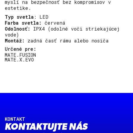
myslí na bezpečnosť bez kompromisov v
estetike.
Typ svetla
: LED
Farba svetla:
červená
Odolnosť:
IPX4 (odolné voči striekajúcej
vode)
Montáž:
zadná časť rámu alebo nosiča
Určené pre:
MATE.FUSION
MATE.X.EVO
KONTAKT
KONTAKTUJTE NÁS