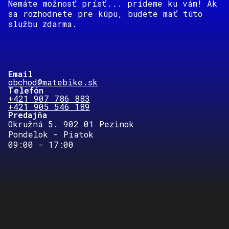
Nemáte možnosť prísť... prídeme ku vám! Ak
sa rozhodnete pre kúpu, budete mať túto
službu zdarma.
Email
obchod@matebike.sk
Telefón
+421 907 786 883
+421 905 546 189
Predajňa
Okružná 5. 902 01 Pezinok
Pondelok - Piatok
09:00 - 17:00