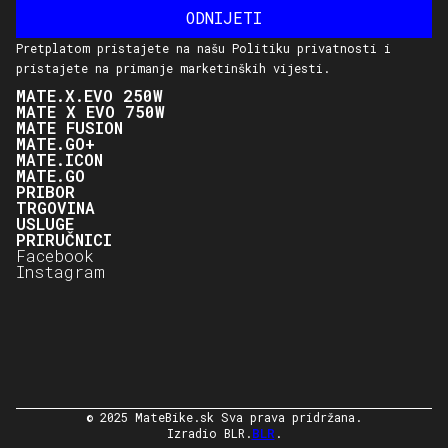
Pretplatom pristajete na našu Politiku privatnosti i
pristajete na primanje marketinških vijesti.
MATE.X.EVO 250W
MATE X EVO 750W
MATE FUSION
MATE.GO+
MATE.ICON
MATE.GO
PRIBOR
TRGOVINA
USLUGE
PRIRUČNICI
Facebook
Instagram
© 2025 MateBike.sk Sva prava pridržana.
Izradio BLR.
BLR
.