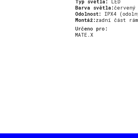
Typ světla:
LED
Barva světla:
červený
Odolnost:
IPX4 (odoln
Montáž:
zadní část rám
Určeno pro:
MATE.X