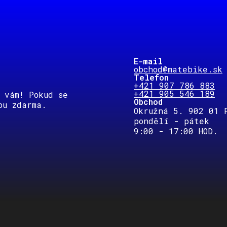
E-mail
obchod@matebike.sk
Telefon
+421 907 786 883
+421 905 546 189
 vám! Pokud se
Obchod
bu zdarma.
Okružná 5. 902 01 
pondělí - pátek
9:00 - 17:00 HOD.